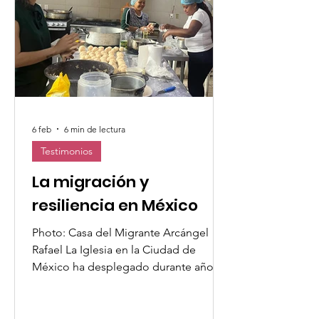
con ello, el trabajo de las
organizaciones en t
6 feb
6 min de lectura
Testimonios
La migración y
resiliencia en México
Photo: Casa del Migrante Arcángel
Rafael La Iglesia en la Ciudad de
México ha desplegado durante años
una respuesta institucional y
comunitaria ante el fenómeno de la
movilidad humana. Parroquias,