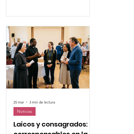
esta misión busca comprender mejor
la realidad de la violencia y la
discriminación contra las mujeres, al
tiempo que sensibiliza e inspira a la
acción en Indonesia, donde la UMOFC
tiene una fuerte presencia a través de
su organización afiliada en el país. Los
primeros p
25 mar
3 min de lectura
Noticias
Laicos y consagrados: