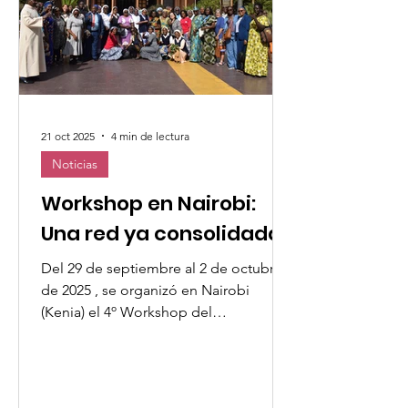
International Migration Institute (SIMI),
la Universidad de Notre Dame y la P
21 oct 2025
4 min de lectura
Noticias
Workshop en Nairobi:
Una red ya consolidada
Del 29 de septiembre al 2 de octubre
de 2025 , se organizó en Nairobi
(Kenia) el 4º Workshop del
Observatorio de la UMOFC con el
título: “African Network to End
Violence and Discrimination Against
Women: Hope in action, leadership for