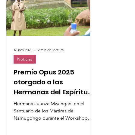
participantes —líderes de
organizaciones de mujeres laicas
católicas y miembros de
16 nov 2025
2 min de lectura
Noticias
Premio Opus 2025
otorgado a las
Hermanas del Espíritu
Santo
Hermana Juunza Mwangani en el
Santuario de los Mártires de
Namugongo durante el Workshop
organizado por el Observatorio
Mundial de las Mujeres en 2024 Las