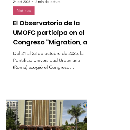
24 oct 2025
2 min de lectura
Noticias
El Observatorio de la
UMOFC participa en el
Congreso “Migration, a
Pilgrimage of Hope”
Del 21 al 23 de octubre de 2025, la
Pontificia Universidad Urbaniana
(Roma) acogió el Congreso
Internacional “Migration, a Pilgrimage
of Hope” , que reunió a teólogos,
académicos, líderes religiosos,
representantes de comunidades
migrantes y organizaciones de la
sociedad civil para reflexionar sobre la
migración como un fenómeno
teológico, social y humano. El evento
fue organizado por el Scalabrini