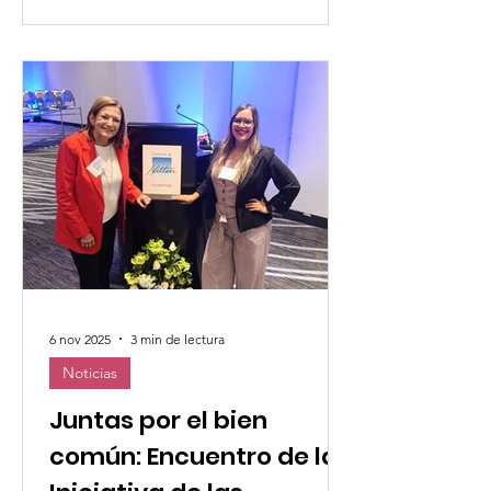
Hermanas Religiosas del Espíritu Santo
han recibido el Premio Opus de este
año, un reconocido galardón
humanitario internacional, por su
compromiso innovador y
transformador con las comunidades
vulnerables en Zambia. El premio,
valorado en 1 millón de dólares,
reconoce iniciativas inspiradas en la fe
que generan un cambio
6 nov 2025
3 min de lectura
Noticias
Juntas por el bien
común: Encuentro de la