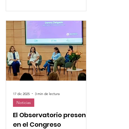
movimientos laicales, congregaciones
religiosas y agentes pastorales han
articulado redes de acogida que van
desde la integración comunitaria hasta
la provisión de espacios de
alojamiento temporal. Esta respuesta,
caracterizada por la misericordia
operante y la compasión activa, ha
17 dic 2025
3 min de lectura
Noticias
El Observatorio presente
en el Congreso