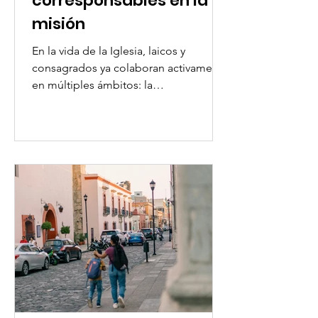
corresponsables en la
misión
En la vida de la Iglesia, laicos y
consagrados ya colaboran activamente
en múltiples ámbitos: la
evangelización, la catequesis, la
pastoral, la acción caritativa, la
educación y el acompañamiento de
personas y comunidades. Sin
embargo, sigue siendo clave
profundizar en cómo estas dos
vocaciones se complementan y cómo
pueden caminar juntas de manera más
consciente en la misión común. En
este horizonte, la sinodalidad se
presenta como un camino privilegiado
para fortalecer la e