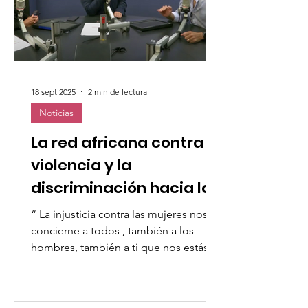
18 sept 2025
2 min de lectura
Noticias
La red africana contra la
violencia y la
discriminación hacia las
mujeres
“ La injusticia contra las mujeres nos
concierne a todos , también a los
hombres, también a ti que nos estás
escuchando”. Con estas...