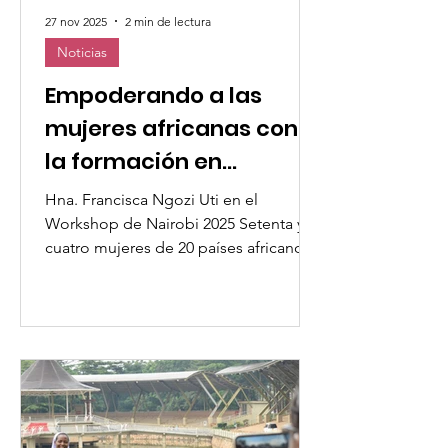
27 nov 2025
2 min de lectura
Noticias
Empoderando a las
mujeres africanas con
la formación en
liderazgo
Hna. Francisca Ngozi Uti en el
Workshop de Nairobi 2025 Setenta y
cuatro mujeres de 20 países africanos
se reunieron en línea los días 20 y 25
de noviembre de 2025 para participar
en dos inspiradores seminarios de
liderazgo organizados por UMOFC–
WWO: “ El liderazgo de las mujeres
impulsando la transformación social ”
y “ Liderazgo empoderador a través de
la comunicación y la influencia ” . Las