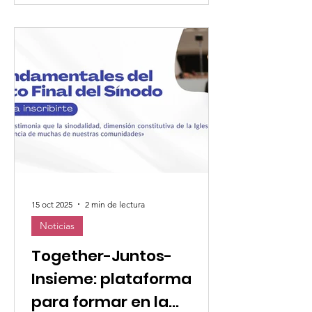
transformation”, que reunió a 54
líderes de 16 países africanos , entre
laicas de organizaciones miembros de
la UMOFC y religiosas de distintas
congregaciones. Durante cuatro días
de formación, diálogo y trabajo en
red, las participantes se comp
15 oct 2025
2 min de lectura
Noticias
Together-Juntos-
Insieme: plataforma
para formar en la