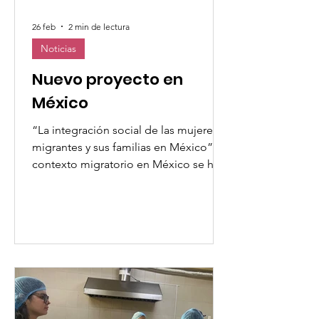
26 feb
2 min de lectura
Noticias
Nuevo proyecto en
México
“La integración social de las mujeres
migrantes y sus familias en México” El
contexto migratorio en México se ha
transformado. El año 2025 fue un
parteaguas para entender la movilidad
humana desde otra perspectiva.
México dejó de ser un país de paso
para convertirse en un lugar de destino
(ya sea provisional o definitivo), lo que
ha hecho que el enfoque de atención
a las personas en contextos de
movilidad humana se transforme y,