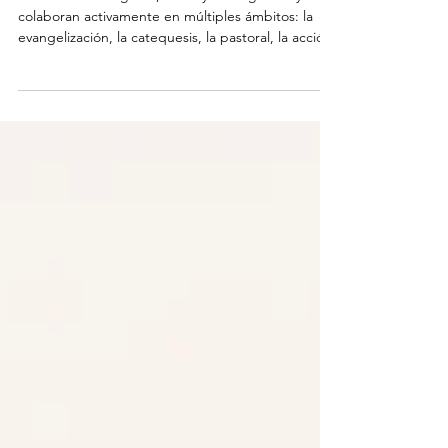
corresponsables en la
misión
En la vida de la Iglesia, laicos y consagrados ya
colaboran activamente en múltiples ámbitos: la
evangelización, la catequesis, la pastoral, la acción
caritativa, la educación y el acompañamiento de
personas y comunidades. Sin embargo, sigue
siendo clave profundizar en cómo estas dos
vocaciones se complementan y cómo pueden
caminar juntas de manera más consciente en la
misión común. En este horizonte, la sinodalidad se
presenta como un camino privilegiado para
fortalecer la e