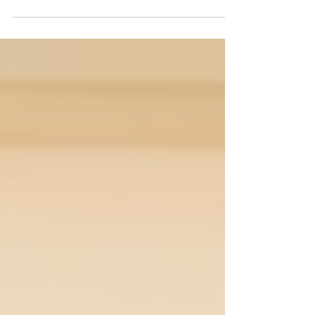
mujeres en Indonesia Dando los primeros pasos
del Observatorio Mundial de las Mujeres (WWO)
de la UMOFC en Asia, esta misión busca
comprender mejor la realidad de la violencia y la
discriminación contra las mujeres, al tiempo que
sensibiliza e inspira a la acción en Indonesia,
donde la UMOFC tiene una fuerte presencia a
través de su organización afiliada en el país. Los
primeros p