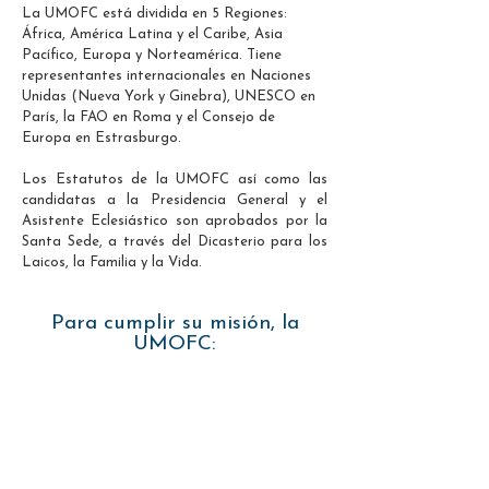
La UMOFC está dividida en 5 Regiones:
África, América Latina y el Caribe, Asia
Pacífico, Europa y Norteamérica. Tiene
representantes internacionales en Naciones
Unidas (Nueva York y Ginebra), UNESCO en
París, la FAO en Roma y el Consejo de
Europa en Estrasburgo.
Los Estatutos de la UMOFC así como las
candidatas a la Presidencia General y el
Asistente Eclesiástico son aprobados por la
Santa Sede, a través del Dicasterio para los
Laicos, la Familia y la Vida.
Para cumplir su misión, la
UMOFC:
Promueve la formación de las mujeres para
responder a los desafíos contemporáneos.
Fomenta la conciencia y el respeto a la
diversidad cultural.