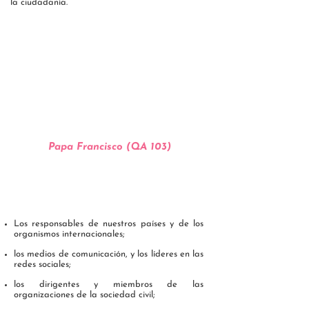
la ciudadanía.
"que las mujeres
tengan una incidencia real y efectiva
en la organización, en las decisiones más
importantes
y en la guía de las comunidades,
pero sin dejar de
hacerlo con el estilo propio
de
su impronta femenina
"
Papa Francisco
(QA 103)
ESPERAMOS CON FE QUE:
Los responsables de nuestros países y de los
organismos internacionales;
los medios de comunicación, y los líderes en las
redes sociales;
los dirigentes y miembros de las
organizaciones de la sociedad civil;