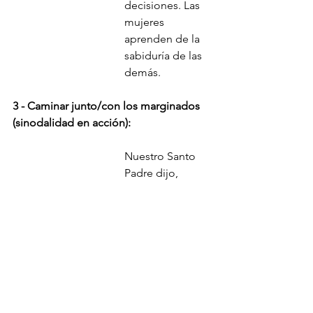
decisiones. Las 
mujeres 
aprenden de la 
sabiduría de las 
demás.
3 - Caminar junto/con los marginados 
(sinodalidad en acción): 
Nuestro Santo 
Padre dijo,
"
Llevaremos en 
la mente y en el 
corazón los 
sufrimientos de 
los enfermos, de 
los pobres, de 
los descartados 