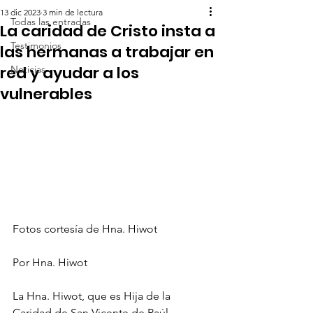
13 dic 2023
3 min de lectura
Todas las entradas
La caridad de Cristo insta a
Testimonios
las hermanas a trabajar en
red y ayudar a los
Noticias
vulnerables
Fotos cortesía de Hna. Hiwot
Por Hna. Hiwot
La Hna. Hiwot, que es Hija de la 
Caridad de San Vicente de Paúl, 