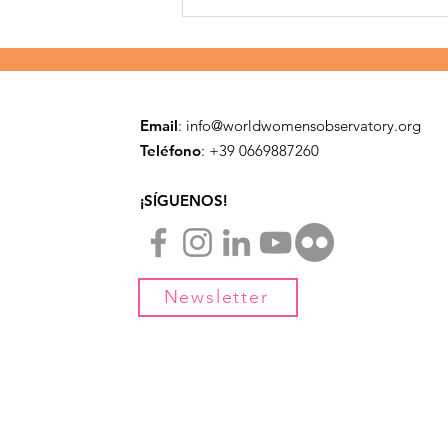
La migración y
resiliencia en México
Email
:
info@worldwomensobservatory.org
Teléfono
: ​+39 0669887260
¡SÍGUENOS!
Newsletter