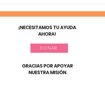
Construyendo familias
Un 
seguras en Embu
en 
Dee
¡NECESITAMOS TU AYUDA
AHORA!
DONAR
GRACIAS POR APOYAR
NUESTRA MISIÓN