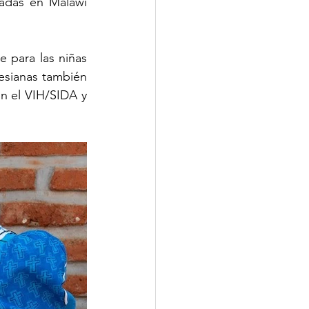
adas en Malawi 
 para las niñas 
esianas también 
n el VIH/SIDA y 