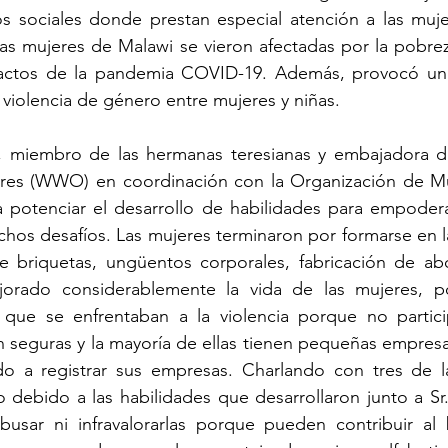
os sociales donde prestan especial atención a las muje
las mujeres de Malawi se vieron afectadas por la pobrez
actos de la pandemia COVID-19. Además, provocó un 
iolencia de género entre mujeres y niñas. 
 miembro de las hermanas teresianas y embajadora de
res (WWO) en coordinación con la Organización de Muj
a potenciar el desarrollo de habilidades para empodera
os desafíos. Las mujeres terminaron por formarse en la
de briquetas, ungüentos corporales, fabricación de abo
jorado considerablemente la vida de las mujeres, po
 que se enfrentaban a la violencia porque no partic
 seguras y la mayoría de ellas tienen pequeñas empresa
o a registrar sus empresas. Charlando con tres de l
debido a las habilidades que desarrollaron junto a Sr. 
sar ni infravalorarlas porque pueden contribuir al b