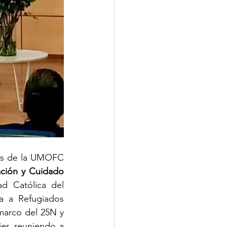
es de la UMOFC 
ción y Cuidado 
ad Católica del 
a a Refugiados 
marco del 25N y 
er, reuniendo a 