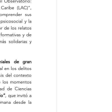
l Observatorio: 
Caribe (LAC)”, 
omprender sus 
psicosocial y la 
 de los relatos 
formativas y de 
s solidarias y 
iales de gran 
al en los delitos 
sis del contexto 
e los momentos 
ad de Ciencias 
do”
, que invitó a 
umana desde la 