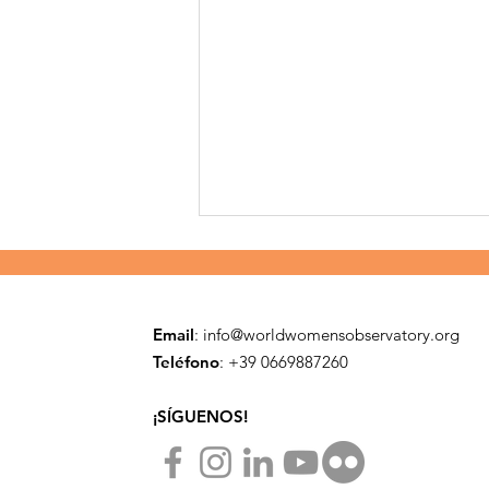
Email
:
info@worldwomensobservatory.org
Teléfono
: ​+39 0669887260
¡SÍGUENOS!
Primeros pasos en Asia