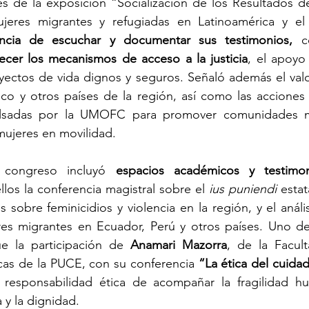
és de la exposición “Socialización de los Resultados de
jeres migrantes y refugiadas en Latinoamérica y el 
ancia de escuchar y documentar sus testimonios, 
c
lecer los mecanismos de acceso a la justicia
, el apoyo 
ectos de vida dignos y seguros. Señaló además el valor
co y otros países de la región, así como las acciones 
pulsadas por la UMOFC para promover comunidades má
mujeres en movilidad.
 congreso incluyó 
espacios académicos y testimon
ellos la conferencia magistral sobre el 
ius puniendi
 estat
 sobre feminicidios y violencia en la región, y el análi
es migrantes en Ecuador, Perú y otros países. Uno d
ue la participación de 
Anamari Mazorra
, de la Facult
icas de la PUCE, con su conferencia
 “La ética del cuida
a responsabilidad ética de acompañar la fragilidad h
 y la dignidad.