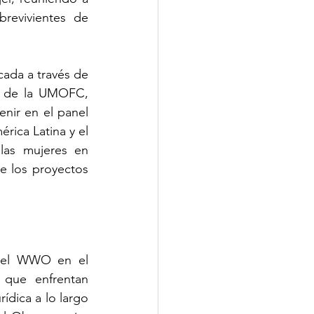
revivientes de 
El Observatorio Mundial de las Mujeres (WWO) tuvo una participación destacada a través de 
e de la UMOFC, 
enir en el panel 
rica Latina y el 
las mujeres en 
e los proyectos 
del WWO en el 
que enfrentan 
ídica a lo largo 