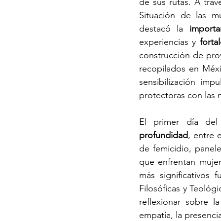
de sus rutas. A trav
Situación de las mu
destacó la 
import
experiencias y 
forta
construcción de proy
recopilados en Méxi
sensibilización im
protectoras con las 
El primer día del
profundidad
, entre 
de femicidio, paneles
que enfrentan mujer
más significativos f
Filosóficas y Teológ
reflexionar sobre l
empatía, la presencia