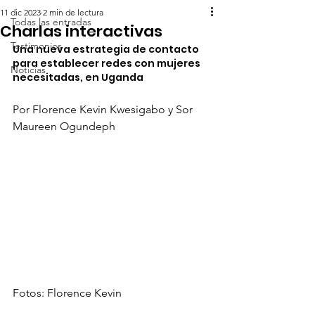
11 dic 2023
2 min de lectura
Todas las entradas
Charlas interactivas
Testimonios
Una nueva estrategia de contacto 
para establecer redes con mujeres 
Noticias
necesitadas, en Uganda
Por Florence Kevin Kwesigabo y Sor 
Maureen Ogundeph
Fotos: Florence Kevin