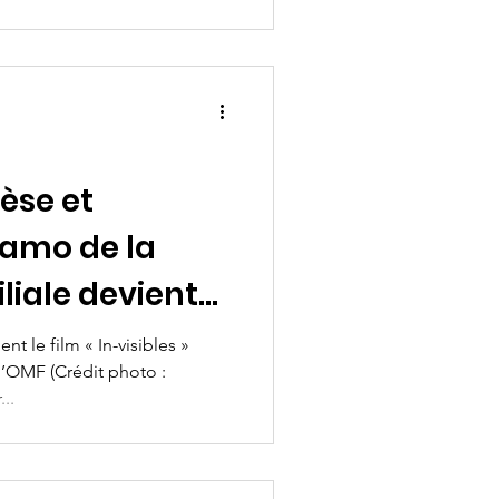
èse et
amo de la
liale devient
s
t le film « In-visibles »
 l’OMF (Crédit photo :
..