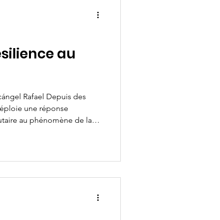
ésilience au
cángel Rafael Depuis des
déploie une réponse
utaire au phénomène de la
ses, les mouvements laïcs,
s et les agents pastoraux ont
ccueil qui vont de
à la mise à disposition
mporaire. Cette réponse,
orde agissante et une