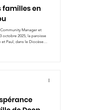
 familles en
bu
t
octobre 2025, la paroisse
e et Paul, dans le Diocèse
plie de chants de joie, de
orsque 268 parents ont obtenu
mplété un parcours de 14
jet intitulé « Renforcer les
e de parentalité positive
tre les enfants
espérance