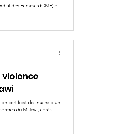
Mondial des Femmes (OMF) de
sations Féminines
nisé du 28 septembre au 02
ya un atelier portant sur le
re la violence et la
mmes : espoir en action,
mation ». Quelques membres
a violence
lawi
on certificat des mains d'un
normes du Malawi, après