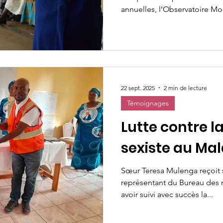
annuelles, l’Observatoire 
l’Union Mondiale des Organi
Catholiques (UMOFC) a orga
octobre 2025 à Nairobi au Ken
thème : « Réseau africain cont
discrimination envers les fe
leadership pour la transfor
22 sept. 2025
2 min de lecture
de l’OMF ont
Témoignages
Lutte contre l
sexiste au Ma
Sœur Teresa Mulenga reçoit s
représentant du Bureau des 
avoir suivi avec succès la...