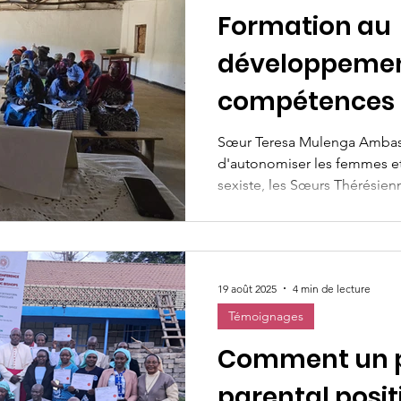
Formation au
développemen
compétences 
de réfugiés de
Sœur Teresa Mulenga Ambas
d'autonomiser les femmes et 
sexiste, les Sœurs Thérésienn
19 août 2025
4 min de lecture
Témoignages
Comment un
parental posit