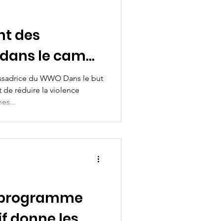
t des
dans le camp
 Dzaleka
sadrice du WWO Dans le but
de réduire la violence
es...
 programme
if donne les