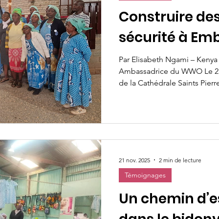
Construire des
sécurité à Em
Par Elisabeth Ngami – Kenya Community Manager e
Ambassadrice du WWO Le 23 
de la Cathédrale Saints Pierr
Catholique d’Embu, s’est rem
couleurs et de célébration l
leur diplôme après avoir co
semaines dans le cadre du pro
familles grâce à une approch
pour prévenir la violence con
21 nov. 2025
2 min de lecture
Témoignages
Un chemin d’