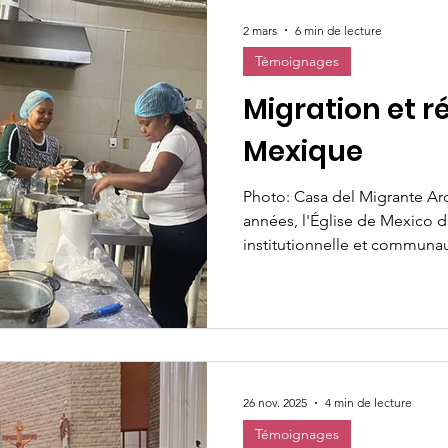
2 mars
6 min de lecture
Témoignages
Migration et r
Mexique
Photo: Casa del Migrante Ar
années, l'Église de Mexico 
institutionnelle et communa
mobilité humaine. Les parois
les congrégations religieuse
mis en place des réseaux d'a
l'intégration communautaire 
d'espaces d'hébergement te
caractérisée par une miséric
26 nov. 2025
4 min de lecture
compassion conc
Témoignages