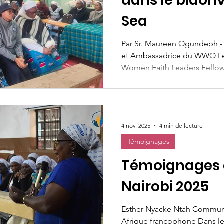
dans le bidonv
Sea
Par Sr. Maureen Ogundeph 
et Ambassadrice du WWO Le
Women Faith Leaders Fello
de la Cohorte 3, a visité le 
(WUP) dans le bidonville de
petite zone informelle très 
caractérisée par une infrastru
4 nov. 2025
4 min de lecture
communautaire remarquable. 
à Deep Sea, les femmes part
Témoignages
Témoignages de
Nairobi 2025
Esther Nyacke Ntah Commu
Afrique francophone Dans le cadre de ses activités