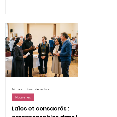
mission vise à mieux comprendre la
réalité de la violence et de la
discrimination envers les femmes, tout
en sensibilisant et en inspirant l’action
en Indonésie, où l’UMOFC est
fortement présente grâce à son
organisation affiliée dans le pays. Les
premiers pas de l’Observat
26 mars
4 min de lecture
Nouvelles
Laïcs et consacrés :