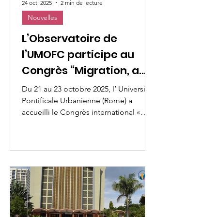
24 oct. 2025
2 min de lecture
Nouvelles
L’Observatoire de
l’UMOFC participe au
Congrès “Migration, a
Pilgrimage of Hope”
Du 21 au 23 octobre 2025, l’ Université
Pontificale Urbanienne (Rome) a
accueilli le Congrès international «
Migration, a Pilgrimage of Hope » , qui
a réuni des théologiens, des
universitaires, des responsables
religieux, des représentants de
communautés migrantes et des
organisations de la société civile pour
réfléchir à la migration comme
phénomène théologique, social et
humain. L’événement a été organisé