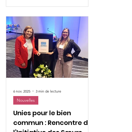
reçu le Prix Opus de cette année, un
prestigieux prix humanitaire mondial,
pour leur engagement innovant et
transformateur auprès des
communautés vulnérables en Zambie.
Le prix, d’une valeur de 1 million de
dollars , récompense les initiatives
inspirées par la foi qui apportent un
changement durable et
6 nov. 2025
3 min de lecture
Nouvelles
Unies pour le bien
commun : Rencontre de