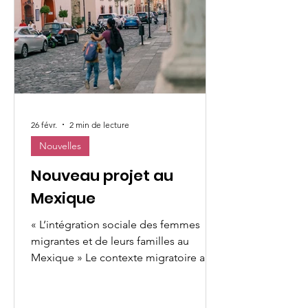
réponse, caractérisée par une
miséricorde agissante et une
compassion conc
26 févr.
2 min de lecture
Nouvelles
Nouveau projet au
Mexique
« L’intégration sociale des femmes
migrantes et de leurs familles au
Mexique » Le contexte migratoire au
Mexique s’est profondément
transformé. L’année 2025 a marqué un
tournant pour comprendre la mobilité