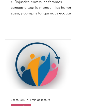
des femmes
« L’injustice envers les femmes
concerne tout le monde – les hommes
aussi, y compris toi qui nous écoutes. »
C’est par ces mots que...
2 sept. 2025
4 min de lecture