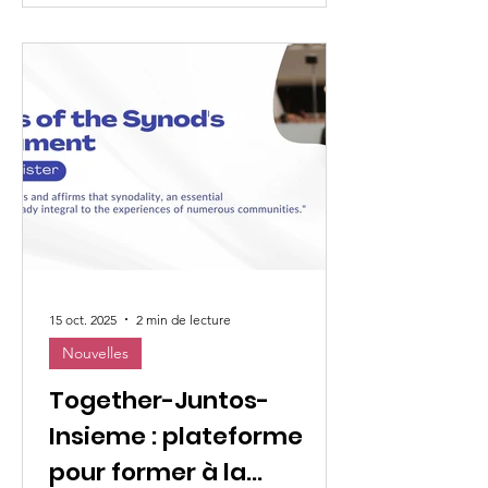
la transformation». Il a réuni 54 leaders
de 16 pays africains, parmi lesquelles
des laïques issues d'organisations
membres de l'UMOFC et des
religieuses de différentes
congrégations. Au cours de quatre
jours de format
15 oct. 2025
2 min de lecture
Nouvelles
Together-Juntos-
Insieme : plateforme
pour former à la