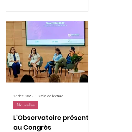
humaine sous un nouvel angle. Le
Mexique a cessé d’être uniquement un
pays de transit pour devenir un pays de
destination (provisoire ou définitive),
ce qui a entraîné une transformation
de l’approche d’accompagnement
des personnes en situation de
mobilité humaine et, par c
17 déc. 2025
3 min de lecture
Nouvelles
L’Observatoire présent
au Congrès