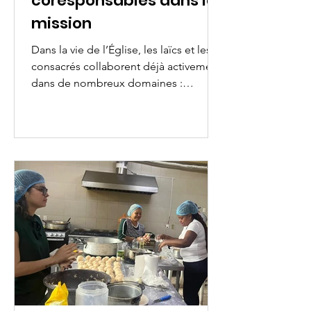
coresponsables dans la
mission
Dans la vie de l’Église, les laïcs et les
consacrés collaborent déjà activement
dans de nombreux domaines :
l’évangélisation, le catéchisme, la
pastorale, l’action caritative,
l’éducation et l’accompagnement des
personnes et des communautés.
Cependant, il reste essentiel de
réfléchir à la manière dont ces deux
vocations se complètent et comment
elles peuvent cheminer ensemble de
façon plus consciente dans la mission
commune. Dans cet horizon, la
synodalité se présente comme u