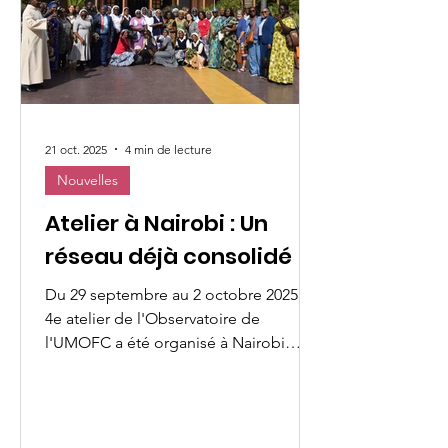
par le Scalabrini International
Migration Institute (SIMI), l’Unive
21 oct. 2025
4 min de lecture
Nouvelles
Atelier à Nairobi : Un
réseau déjà consolidé
Du 29 septembre au 2 octobre 2025 , le
4e atelier de l'Observatoire de
l'UMOFC a été organisé à Nairobi
(Kenya) sous le titre : « Réseau africain
pour mettre fin à la violence et à la
discrimination à l'égard des femmes :
Espérance en action, leadership pour