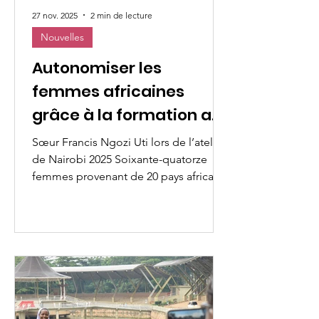
27 nov. 2025
2 min de lecture
Nouvelles
Autonomiser les
femmes africaines
grâce à la formation au
leadership
Sœur Francis Ngozi Uti lors de l’atelier
de Nairobi 2025 Soixante-quatorze
femmes provenant de 20 pays africains
se sont réunies en ligne les 20 et 25
novembre 2025 pour participer à deux
séminaires de leadership inspirants
organisés par UMOFC–WWO : « Le
leadership des femmes au service de
la transformation sociale » et « Un
leadership valorisant grâce à la
communication et à l’influence » . Les