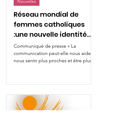
Nouvelles
Réseau mondial de
femmes catholiques
:une nouvelle identité
visuelle
Communiqué de presse « La
communication peut-elle nous aider à
nous sentir plus proches et être plus
unies ? Nous pensons que oui. »...