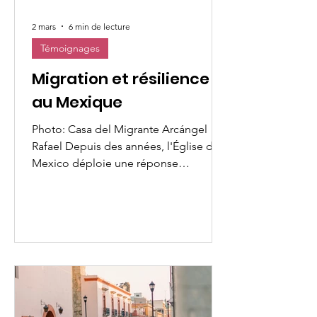
2 mars
6 min de lecture
Témoignages
Migration et résilience
au Mexique
Photo: Casa del Migrante Arcángel
Rafael Depuis des années, l'Église de
Mexico déploie une réponse
institutionnelle et communautaire au
phénomène de la mobilité humaine.
Les paroisses, les mouvements laïcs,
les congrégations religieuses et les
agents pastoraux ont mis en place des
réseaux d'accueil qui vont de
l'intégration communautaire à la mise
à disposition d'espaces
d'hébergement temporaire. Cette