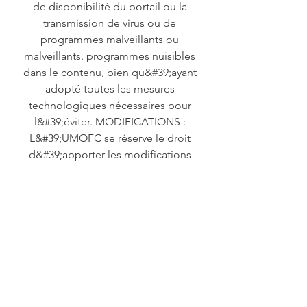
de disponibilité du portail ou la
transmission de virus ou de
programmes malveillants ou
malveillants. programmes nuisibles
dans le contenu, bien qu&#39;ayant
adopté toutes les mesures
technologiques nécessaires pour
l&#39;éviter. MODIFICATIONS :
L&#39;UMOFC se réserve le droit
d&#39;apporter les modifications
qu&#39;elle juge appropriées sur son
portail sans préavis, en pouvant
modifier, supprimer ou ajouter à la fois
le contenu et les services fournis par
son intermédiaire et la manière dont ils
sont présentés ou se trouvent sur votre
portail. LIENS : Dans le cas où des liens
ou hyperliens vers d&#39;autres sites
Internet seraient disponibles au nom du