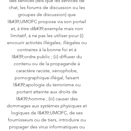
des services (tels que les services de
chat, les forums de discussion ou les
groupes de discussion) que
l&#39;UMOFC propose via son portail
et, à titre d&#39;exemple mais non
limitatif, à ne pas les utiliser pour (i)
encourir activités illégales, illégales ou
contraires à la bonne foi et à
l&#39;ordre public ; (ii) diffuser du
contenu ou de la propagande à
caractère raciste, xénophobe,
pornographique-illégal, faisant
l&#39;apologie du terrorisme ou
portant atteinte aux droits de
l&#39;homme ; (iii) causer des
dommages aux systèmes physiques et
logiques de l&#39;UMOFC, de ses
fournisseurs ou de tiers, introduire ou
propager des virus informatiques ou