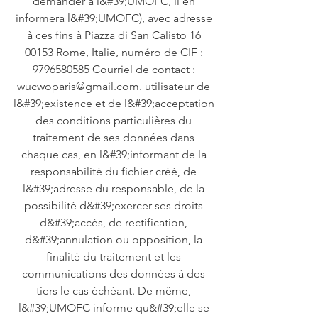
demander à l&#39;UMOFC, il en
informera l&#39;UMOFC), avec adresse
à ces fins à Piazza di San Calisto
16
00153
Rome, Italie, numéro de CIF :
9796580585
Courriel de contact :
wucwoparis@gmail.com
. utilisateur de
l&#39;existence et de l&#39;acceptation
des conditions particulières du
traitement de ses données dans
chaque cas, en l&#39;informant de la
responsabilité du fichier créé, de
l&#39;adresse du responsable, de la
possibilité d&#39;exercer ses droits
d&#39;accès, de rectification,
d&#39;annulation ou opposition, la
finalité du traitement et les
communications des données à des
tiers le cas échéant. De même,
l&#39;UMOFC informe qu&#39;elle se