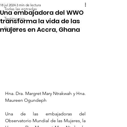
18 jul 2024
3 min de lectura
Todas las entradas
Una embajadora del WWO
Testimonios
transforma la vida de las
mujeres en Accra, Ghana
Noticias
Hna. Dra. Margret Mary Ntrakwah y Hna. 
Maureen Ogundeph
Una de las embajadoras del 
Observatorio Mundial de las Mujeres, la 