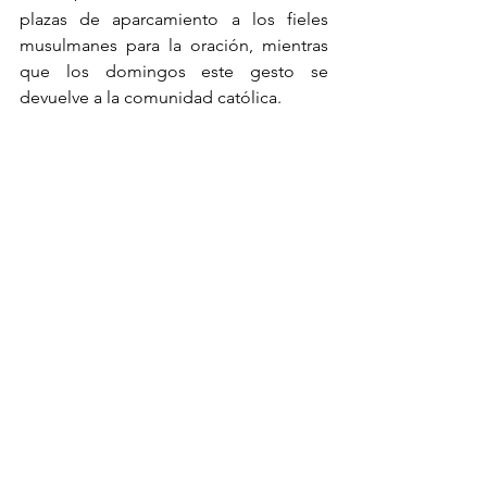
plazas de aparcamiento a los fieles 
musulmanes para la oración, mientras 
que los domingos este gesto se 
devuelve a la comunidad católica.
Aunque nuestra visita se limitó a Yakarta 
y Bandung, nos permitió sentar bases 
sólidas para el trabajo futuro. La 
presencia de WKRI en la mayoría de las 
diócesis, incluidas las zonas más 
remotas y complejas, nos brinda la 
posibilidad de llegar a las mujeres y a 
las comunidades a nivel de base. Este 
viaje reafirmó la riqueza de la UMOFC, 
su capacidad para llegar a las 
comunidades de base, establecer 
contacto directo con las realidades 
locales y crear oportunidades para 