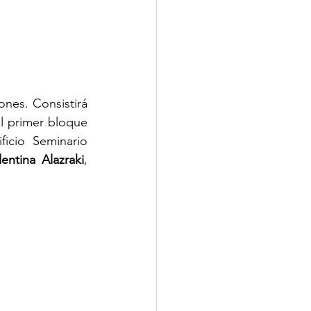
ones. Consistirá 
El primer bloque 
ficio Seminario 
lentina Alazraki
, 