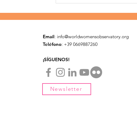
Escuchar a las mujeres,
aprender de Indonesia
Email
:
info@worldwomensobservatory.org
Teléfono
: ​+39 0669887260
¡SÍGUENOS!
Newsletter