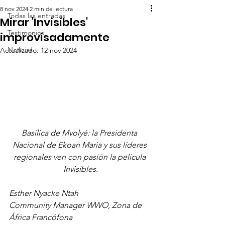
8 nov 2024
2 min de lectura
Todas las entradas
Mirar 'Invisibles'
Testimonios
improvisadamente
Noticias
Actualizado:
12 nov 2024
Basílica de Mvolyé: la Presidenta 
Nacional de Ekoan Maria y sus líderes 
regionales ven con pasión la película 
Invisibles.
Esther Nyacke Ntah
Community Manager WWO, Zona de 
África Francófona