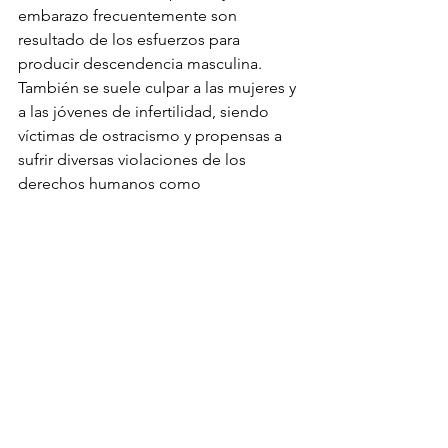
embarazo frecuentemente son 
resultado de los esfuerzos para 
producir descendencia masculina. 
También se suele culpar a las mujeres y 
a las jóvenes de infertilidad, siendo 
víctimas de ostracismo y propensas a 
sufrir diversas violaciones de los 
derechos humanos como 
consecuencia".
Destaca la dedicación, el compromiso 
y el trabajo en red como algunos de 
los aspectos clave que les han 
permitido seguir adelante.
Testimonios