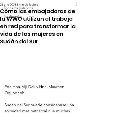
26 ene 2024
3 min de lectura
Todas las entradas
Cómo las embajadoras de
Testimonios
la WWO utilizan el trabajo
en red para transformar la
Noticias
vida de las mujeres en
Sudán del Sur
Por: Hna. Viji Dali y Hna. Maureen 
Ogundeph
Sudán del Sur puede considerarse una 
sociedad más patriarcal que muchas 