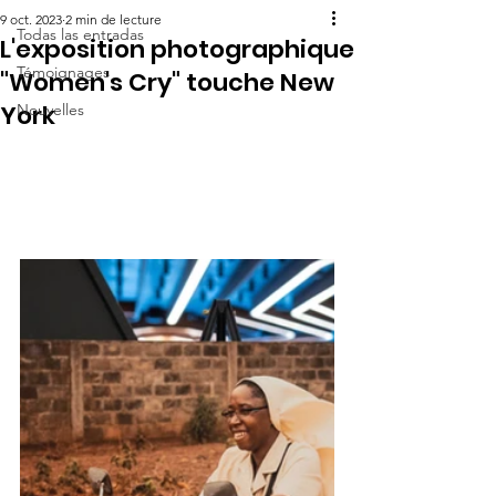
9 oct. 2023
2 min de lecture
Todas las entradas
L'exposition photographique
Témoignages
"Women's Cry" touche New
York
Nouvelles