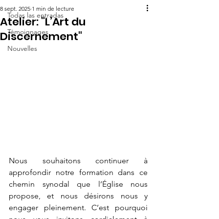
8 sept. 2025
1 min de lecture
Todas las entradas
Atelier: "L’Art du
Témoignages
Discernement"
Nouvelles
Nous souhaitons continuer à 
approfondir notre formation dans ce 
chemin synodal que l’Église nous 
propose, et nous désirons nous y 
engager pleinement. C’est pourquoi 