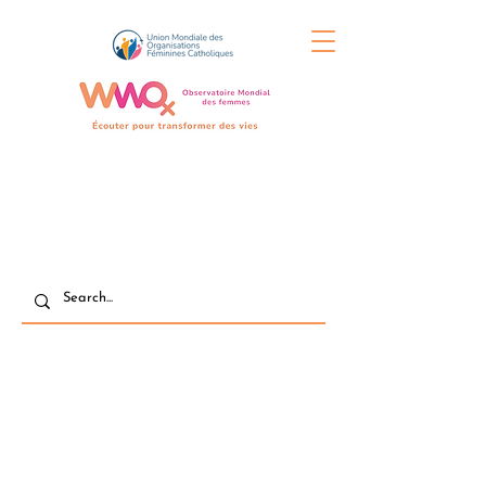
#InvisibleNoMore