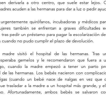
n derivarla a otro centro, que suele estar lejos. C
res acuden a las hermanas para dar a luz o pedir ayud
a urgentemente quirófanos, incubadoras y médicos para
eres también se enfrentan a graves dificultades ec
tras pedir un préstamo para pagar la escolarización de s
s cuando no pudo cumplir el plazo de devolución.
madre visitó el hospital de las hermanas. Tras una
esperaba gemelos y le recomendaron que fuera a un
go, cuando la madre empezó a tener un parto prem
l de las hermanas. Los bebés nacieron con complicacion
lgas (cuando un bebé nace de nalgas en vez que de
ue trasladar a la madre a un hospital más grande, y e
no. Afortunadamente, ambos bebés se salvaron co