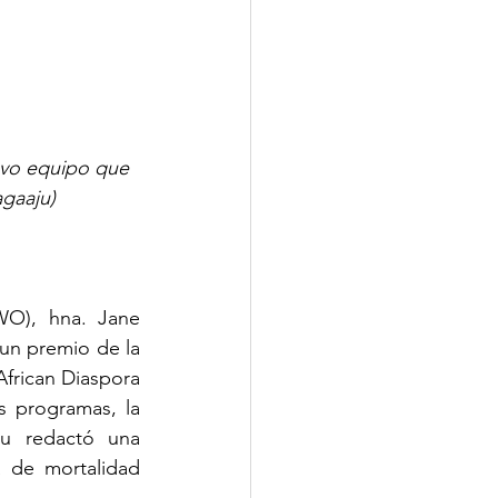
evo equipo que 
agaaju)
O), hna. Jane 
un premio de la 
frican Diaspora 
 programas, la 
ju redactó una 
 de mortalidad 