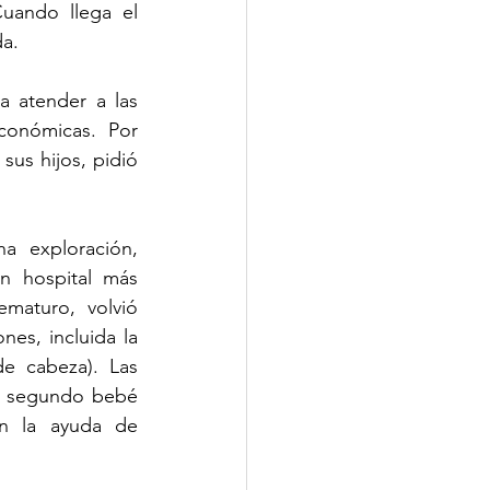
uando llega el 
a.
 atender a las 
onómicas. Por 
us hijos, pidió 
 exploración, 
 hospital más 
aturo, volvió 
es, incluida la 
 cabeza). Las 
l segundo bebé 
n la ayuda de 