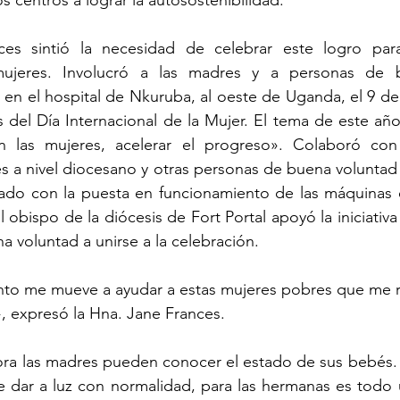
s centros a lograr la autosostenibilidad.
es sintió la necesidad de celebrar este logro para
ujeres. Involucró a las madres y a personas de b
en el hospital de Nkuruba, al oeste de Uganda, el 9 de
 del Día Internacional de la Mujer. El tema de este año e
 en las mujeres, acelerar el progreso». Colaboró con l
s a nivel diocesano y otras personas de buena voluntad p
icado con la puesta en funcionamiento de las máquinas 
l obispo de la diócesis de Fort Portal apoyó la iniciativa 
a voluntad a unirse a la celebración.
to me mueve a ayudar a estas mujeres pobres que me r
, expresó la Hna. Jane Frances.
ora las madres pueden conocer el estado de sus bebés. 
ar a luz con normalidad, para las hermanas es todo un 