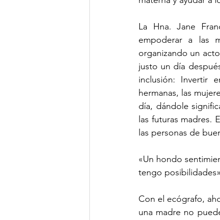
materna y ayudar a lo
La Hna. Jane Franc
empoderar a las m
organizando un acto 
justo un día después
inclusión: Invertir
hermanas, las mujere
día, dándole signif
las futuras madres. E
las personas de buen
«Un hondo sentimien
tengo posibilidades»
Con el ecógrafo, ah
una madre no puede d