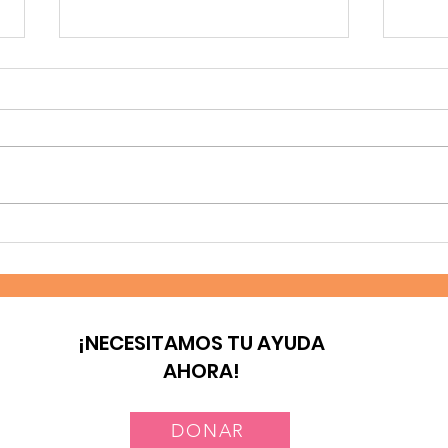
Laicos y consagrados:
Nue
corresponsables en la
Méx
misión
¡NECESITAMOS TU AYUDA
AHORA!
DONAR