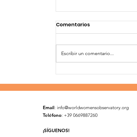
Comentarios
Escribir un comentario...
Primeros pasos en Asia
Email
:
info@worldwomensobservatory.org
Teléfono
: ​+39 0669887260
¡SÍGUENOS!