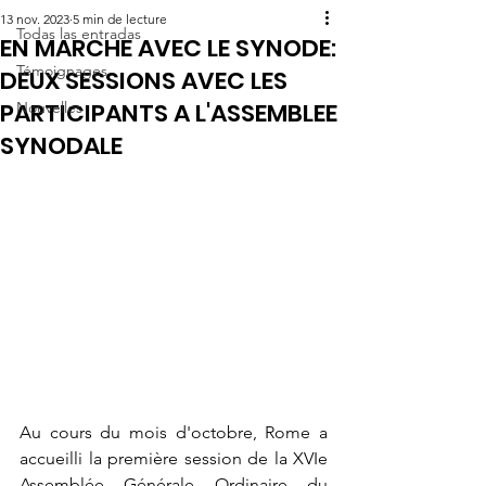
13 nov. 2023
5 min de lecture
Todas las entradas
EN MARCHE AVEC LE SYNODE:
Témoignages
DEUX SESSIONS AVEC LES
PARTICIPANTS A L'ASSEMBLEE
Nouvelles
SYNODALE
Au cours du mois d'octobre, Rome a 
accueilli la première session de la XVIe 
Assemblée Générale Ordinaire du 