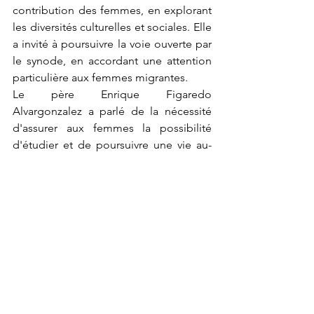
contribution des femmes, en explorant 
les diversités culturelles et sociales. Elle 
a invité à poursuivre la voie ouverte par 
le synode, en accordant une attention 
particulière aux femmes migrantes.
Le père Enrique Figaredo 
Alvargonzalez a parlé de la nécessité 
d'assurer aux femmes la possibilité 
d'étudier et de poursuivre une vie au-
delà de la maternité. Il a souligné 
l'importance de construire une Église 
solidaire, engagée dans la justice 
sociale. Néstor Esaú Velasquez Tellez a 
parlé de la coresponsabilité des laïcs 
dans l'Église et de leur capacité à 
atteindre des lieux inaccessibles aux 
prêtres. Il a rappelé le rôle essentiel des 
laïcs en tant que "sel de la terre".