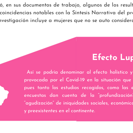
ó, en sus documentos de trabajo, algunos de los result
oincidencias notables con la Síntesis Narrativa del p
estigación incluye a mujeres que no se auto consideran
Efecto Lu
Así se podría denominar al efecto holístico 
provocada por el Covid-19 en la situación que
pues tanto los estudios recogidos, como las 
encuestas dan cuenta de la “profundización
“agudización” de iniquidades sociales, económica
y preexistentes en el continente.