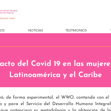
TOS
NOTICIAS
TESTIMONIOS
acto del Covid 19 en las mujere
Latinoamérica y el Caribe
́, de forma experimental, el WWO, contando con el es
da y para el Servicio del Desarrollo Humano Integr
o que potenciara su metodología y la obtención de los