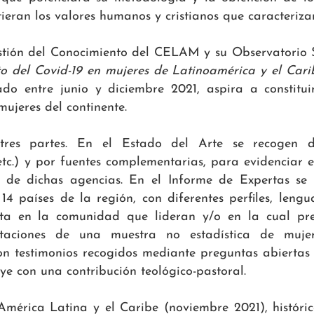
eran los valores humanos y cristianos que caracterizan
tión del Conocimiento del CELAM y su Observatorio So
o del Covid-19 en mujeres de Latinoamérica y el Cari
lizado entre junio y diciembre 2021, aspira a constit
mujeres del continente.
 tres partes. En el Estado del Arte se recogen 
c.) y por fuentes complementarias, para evidenciar el
a de dichas agencias. En el Informe de Expertas se o
4 países de la región, con diferentes perfiles, lengu
reta en la comunidad que lideran y/o en la cual pre
ntaciones de una muestra no estadística de muje
con testimonios recogidos mediante preguntas abierta
 con una contribución teológico-pastoral.
érica Latina y el Caribe (noviembre 2021), históri