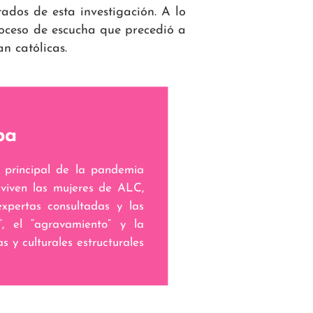
ados de esta investigación. A lo
roceso de escucha que precedió a
 católicas.
pa
y principal de la pandemia
 viven las mujeres de ALC,
expertas consultadas y las
”, el “agravamiento” y la
s y culturales estructurales