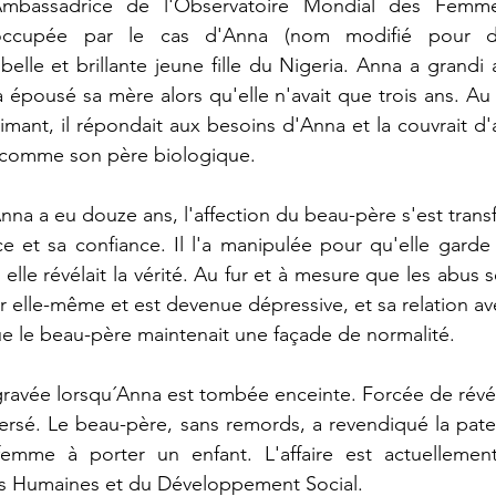
bassadrice de l'Observatoire Mondial des Femme
occupée par le cas d'Anna (nom modifié pour de
 belle et brillante jeune fille du Nigeria. Anna a grandi
 épousé sa mère alors qu'elle n'avait que trois ans. Au
aimant, il répondait aux besoins d'Anna et la couvrait d'a
r comme son père biologique.
na a eu douze ans, l'affection du beau-père s'est trans
e et sa confiance. Il l'a manipulée pour qu'elle garde l
lle révélait la vérité. Au fur et à mesure que les abus s
r elle-même et est devenue dépressive, et sa relation av
ue le beau-père maintenait une façade de normalité.
gravée lorsqu´Anna est tombée enceinte. Forcée de révéle
rsé. Le beau-père, sans remords, a revendiqué la pater
femme à porter un enfant. L'affaire est actuellement 
res Humaines et du Développement Social.