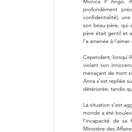
Monica P Ango, Am
profondément pré
confidentialité), une
son beau-père, qui a
père était gentil et 
l'a amenée à l'aime
Cependant, lorsqu'An
violant son innocenc
menaçant de mort si e
Anna s'est repliée su
détériorée, tandis q
La situation s'est ag
monde a été bouleve
l'incapacité de sa 
Ministère des Affai