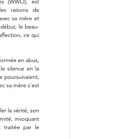
s (WWO), est 
s raisons de 
 avec sa mère et 
 début, le beau-
ffection, ce qui 
formée en abus, 
e silence en la 
e poursuivaient, 
ec sa mère s'est 
r la vérité, son 
nité, invoquant 
traitée par le 