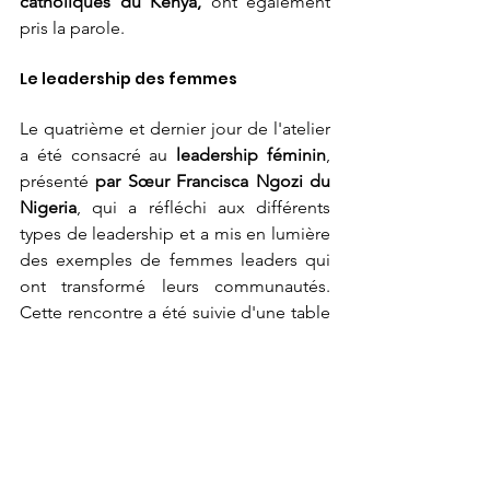
catholiques du Kenya,
 ont également 
pris la parole.
Le leadership des femmes
Le quatrième et dernier jour de l'atelier 
a été consacré au 
leadership féminin
, 
présenté 
par Sœur Francisca Ngozi du 
Nigeria
, qui a réfléchi aux différents 
types de leadership et a mis en lumière 
des exemples de femmes leaders qui 
ont transformé leurs communautés. 
Cette rencontre a été suivie d'une table 
ronde avec des femmes telles que 
Evaline Malisa, Alice Muchiri et Béatrice 
Tavares, membre du Conseil de 
l'UMOFC au Sénégal
, qui ont souligné 
la nécessité que les femmes dirigent en 
faisant preuve d'empathie tout en 