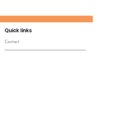
Quick links
Contact
WUCWO
World Union of Catholic
Women's
Organisations
Email
:
info@worldwomensobservatory.org
Telephone:
​+39
0669887260
FOLLOW US!