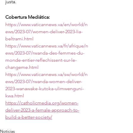
justa.
Cobertura Mediática: 
https://www.vaticannews.va/en/world/n
ews/2023-07/women-deliver-2023-lia-
beltrami.html
https://www.vaticannews.va/fr/afrique/n
ews/2023-07/rwanda-des-femmes-du-
monde-entier-reflechissent-sur-le-
changeme.html
https://www.vaticannews.va/sw/world/n
ews/2023-07/rwanda-women-deliver-
2023-wanawake-kutoka-ulimwenguni-
kwa.html
https://catholicmedia.org/women-
deliver-2023-a-female-approach-to-
build-a-better-society/
Noticias