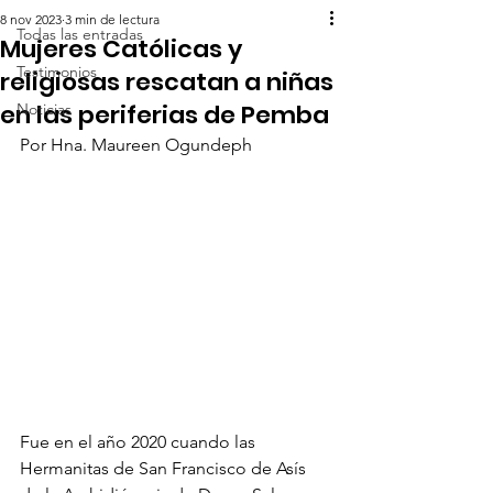
8 nov 2023
3 min de lectura
Todas las entradas
Mujeres Católicas y
Testimonios
religiosas rescatan a niñas
en las periferias de Pemba
Noticias
Por Hna. Maureen Ogundeph
Fue en el año 2020 cuando las 
Hermanitas de San Francisco de Asís 