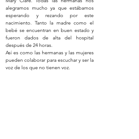
Mary Clare. Todas las hermanas nos 
alegramos mucho ya que estábamos 
esperando y rezando por este 
nacimiento. Tanto la madre como el 
bebé se encuentran en buen estado y 
fueron dados de alta del hospital 
después de 24 horas.
Así es como las hermanas y las mujeres 
pueden colaborar para escuchar y ser la 
voz de los que no tienen voz.
Esta historia tiene muchas preguntas sin 
respuesta, pero Dios poco a poco 
pondrá respuestas en nuestras manos y 
bocas. Rezad por los cuatro niños que 
quedan en Pemba, a los que las 
hermanas han decidido enseñar a leer y 
escribir.
Testimonios