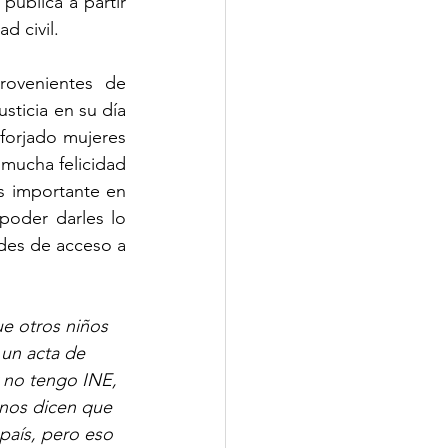
ública a partir 
d civil.
ovenientes de 
ticia en su día 
forjado mujeres 
ucha felicidad 
s importante en 
poder darles lo 
ades de acceso a 
ue otros niños 
 un acta de 
 no tengo INE, 
 nos dicen que 
país, pero eso 