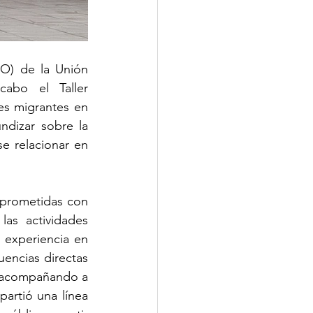
O) de la Unión 
abo el Taller 
es migrantes en 
dizar sobre la 
e relacionar en 
mprometidas con 
as actividades 
experiencia en 
encias directas 
y acompañando a 
artió una línea 