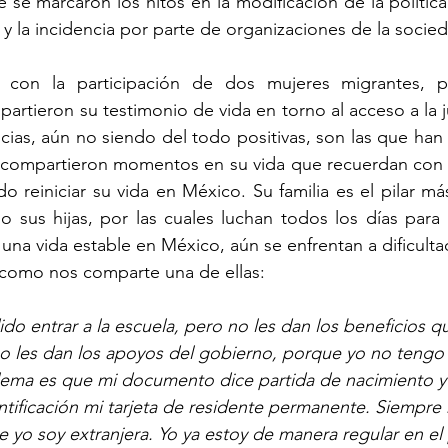
se marcaron los hitos en la modificación de la política p
y la incidencia por parte de organizaciones de la socieda
con la participación de dos mujeres migrantes, pr
rtieron su testimonio de vida en torno al acceso a la jus
ncias, aún no siendo del todo positivas, son las que han 
, compartieron momentos en su vida que recuerdan con m
do reiniciar su vida en México. Su familia es el pilar má
o sus hijas, por las cuales luchan todos los días para 
 una vida estable en México, aún se enfrentan a dificult
 como nos comparte una de ellas:
do entrar a la escuela, pero no les dan los beneficios q
 no les dan los apoyos del gobierno, porque yo no tengo
lema es que mi documento dice partida de nacimiento y
tificación mi tarjeta de residente permanente. Siempre
yo soy extranjera. Yo ya estoy de manera regular en el 