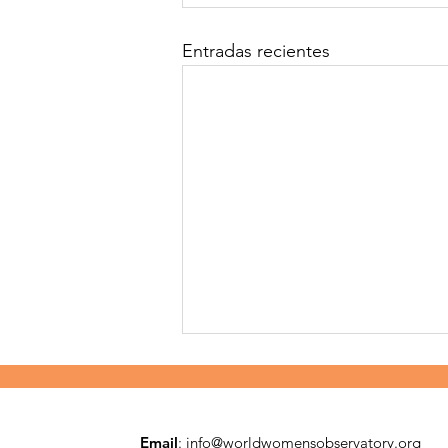
Entradas recientes
Email
:
info@worldwomensobservatory.org