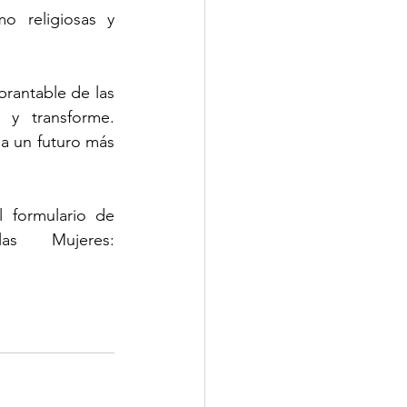
 religiosas y 
antable de las 
 transforme. 
 un futuro más 
formulario de 
nuestro sitio web del Observatorio Mundial de las Mujeres: 