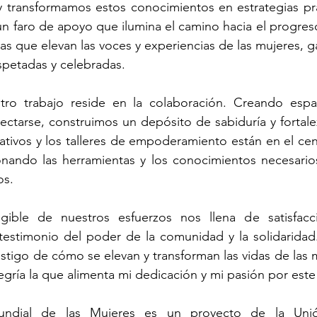
 transformamos estos conocimientos en estrategias prác
n faro de apoyo que ilumina el camino hacia el progreso y
as que elevan las voces y experiencias de las mujeres, g
spetadas y celebradas.
tro trabajo reside en la colaboración. Creando espa
ctarse, construimos un depósito de sabiduría y fortale
tivos y los talleres de empoderamiento están en el cen
onando las herramientas y los conocimientos necesarios
os.
gible de nuestros esfuerzos nos llena de satisfacc
testimonio del poder de la comunidad y la solidaridad.
stigo de cómo se elevan y transforman las vidas de las m
egría la que alimenta mi dedicación y mi pasión por est
undial de las Mujeres es un proyecto de la Uni