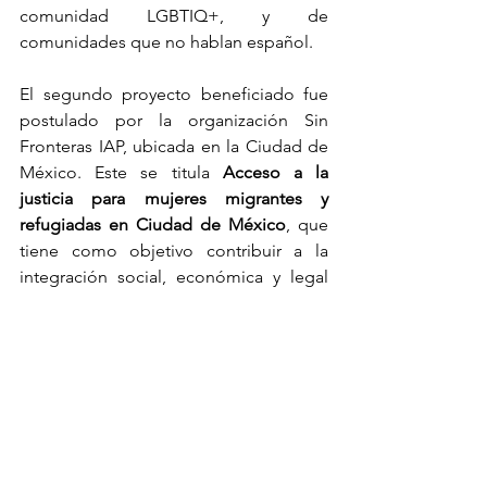
comunidad LGBTIQ+, y de 
comunidades que no hablan español.
El segundo proyecto beneficiado fue 
postulado por la organización Sin 
Fronteras IAP, ubicada en la Ciudad de 
México. Este se titula 
Acceso a la 
justicia para mujeres migrantes y 
refugiadas en Ciudad de México
, que 
tiene como objetivo contribuir a la 
integración social, económica y legal 
de mujeres migrantes y sujetas de 
protección internacional en situación 
de vulnerabilidad en la Ciudad de 
México, promoviendo el ejercicio 
pleno de sus derechos y su 
participación activa en la sociedad.
¡Muchas felicidades a los proyectos 