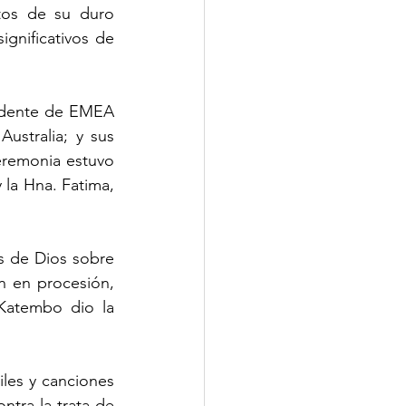
tos de su duro 
gnificativos de 
sidente de EMEA 
ustralia; y sus 
eremonia estuvo 
 la Hna. Fatima, 
 de Dios sobre 
n en procesión, 
Katembo dio la 
les y canciones 
ntra la trata de 