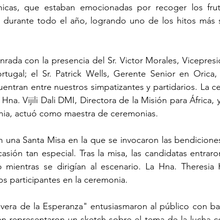
chicas, que estaban emocionadas por recoger los fru
 durante todo el año, logrando uno de los hitos más si
nrada con la presencia del Sr. Victor Morales, Vicepre
tugal; el Sr. Patrick Wells, Gerente Senior en Orica, A
entran entre nuestros simpatizantes y partidarios. La c
 Hna. Vijili Dali DMI, Directora de la Misión para África, y
ania, actuó como maestra de ceremonias.
 una Santa Misa en la que se invocaron las bendiciones
casión tan especial. Tras la misa, las candidatas entraro
 mientras se dirigían al escenario. La Hna. Theresia 
os participantes en la ceremonia.
vera de la Esperanza" entusiasmaron al público con bai
én representaron un 
sketch
 sobre el tema de la lucha co