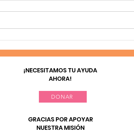
Laicos y consagrados:
Nue
corresponsables en la
Méx
misión
¡NECESITAMOS TU AYUDA
AHORA!
DONAR
GRACIAS POR APOYAR
NUESTRA MISIÓN