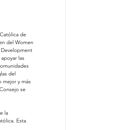
Católica de 
den del Women 
n Development 
apoyar las 
s comunidades 
las del 
o mejor y más 
 Consejo se 
e la 
ólica. Esta 