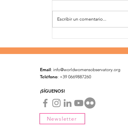
Escribir un comentario...
Primeros pasos en Asia
Email
:
info@worldwomensobservatory.org
Teléfono
: ​+39 0669887260
¡SÍGUENOS!
Newsletter