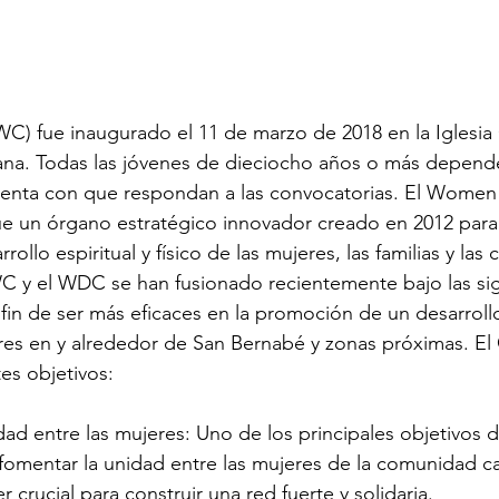
) fue inaugurado el 11 de marzo de 2018 en la Iglesia 
ana. Todas las jóvenes de dieciocho años o más depen
uenta con que respondan a las convocatorias. El Wome
 un órgano estratégico innovador creado en 2012 para 
ollo espiritual y físico de las mujeres, las familias y la
WC y el WDC se han fusionado recientemente bajo las sig
fin de ser más eficaces en la promoción de un desarroll
eres en y alrededor de San Bernabé y zonas próximas. El
es objetivos:
ad entre las mujeres: Uno de los principales objetivos d
fomentar la unidad entre las mujeres de la comunidad cat
 crucial para construir una red fuerte y solidaria.