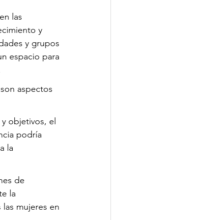
en las 
ecimiento y 
edades y grupos 
un espacio para 
.
l son aspectos 
 objetivos, el 
cia podría 
 la 
nes de 
e la 
 las mujeres en 