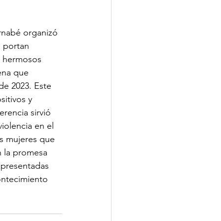
rnabé organizó 
 portan 
s hermosos 
ena que 
de 2023. Este 
itivos y 
erencia sirvió 
olencia en el 
es mujeres que 
n la promesa 
epresentadas 
ontecimiento 