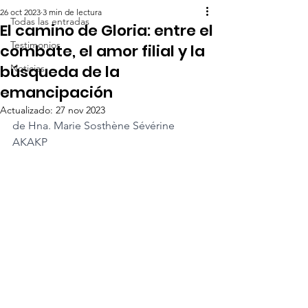
26 oct 2023
3 min de lectura
Todas las entradas
El camino de Gloria: entre el
Testimonios
combate, el amor filial y la
búsqueda de la
Noticias
emancipación
Actualizado:
27 nov 2023
de Hna. Marie Sosthène Sévérine 
AKAKP