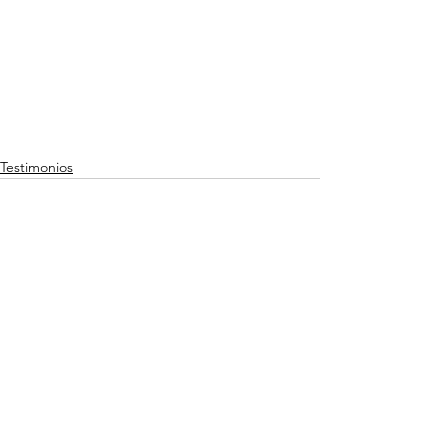
Testimonios
Ver todo
Entradas recientes