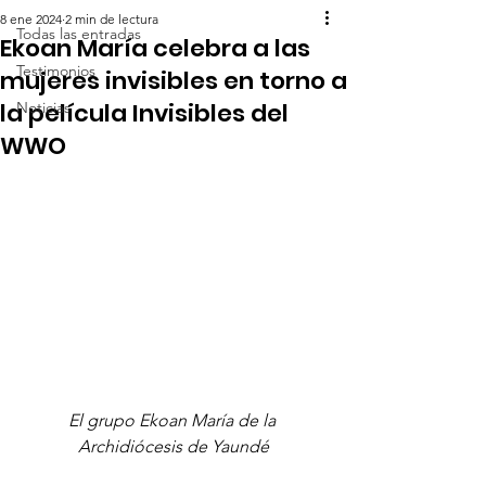
8 ene 2024
2 min de lectura
Todas las entradas
Ekoan María celebra a las
Testimonios
mujeres invisibles en torno a
la película Invisibles del
Noticias
WWO
El grupo Ekoan María de la 
Archidiócesis de Yaundé