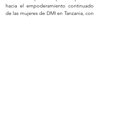
hacia el empoderamiento continuado 
de las mujeres de DMI en Tanzania, con 
la esperanza de que iniciativas similares 
sigan teniendo un impacto duradero y 
positivo en las vidas de las mujeres de 
la región.
Testimonios
Ver todo
Entradas recientes