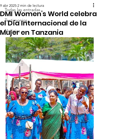
9 abr 2025
2 min de lectura
Todas las entradas
DMI Women's World celebra
Testimonios
el Día Internacional de la
Mujer en Tanzania
Noticias