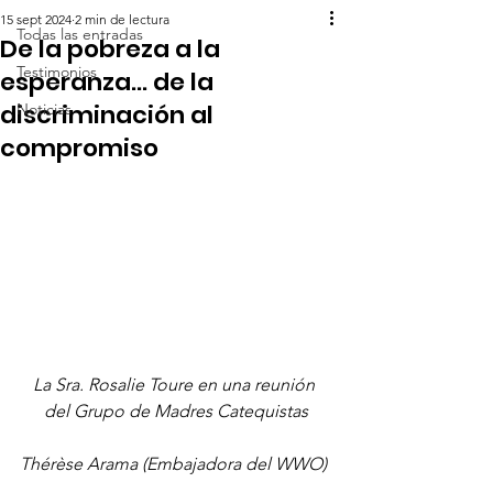
15 sept 2024
2 min de lectura
Todas las entradas
De la pobreza a la
Testimonios
esperanza... de la
discriminación al
Noticias
compromiso
La Sra. Rosalie Toure en una reunión 
del Grupo de Madres Catequistas
Thérèse Arama (Embajadora del WWO)