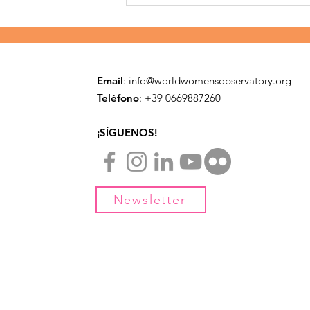
La migración y
resiliencia en México
Email
:
info@worldwomensobservatory.org
Teléfono
: ​+39 0669887260
¡SÍGUENOS!
Newsletter