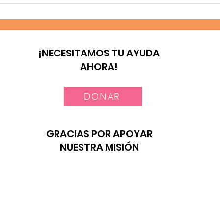
Construyendo familias
Un 
seguras en Embu
en 
Dee
¡NECESITAMOS TU AYUDA
AHORA!
DONAR
GRACIAS POR APOYAR
NUESTRA MISIÓN