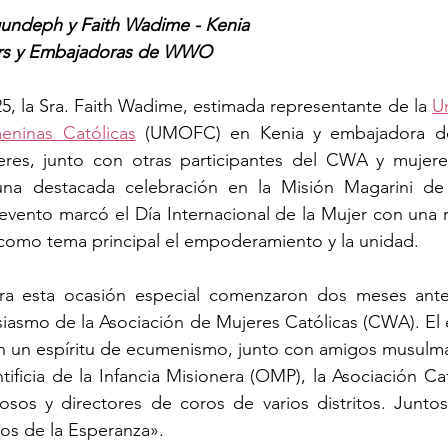
undeph y Faith Wadime - Kenia
s y Embajadoras de WWO
5, la Sra. Faith Wadime, estimada representante de la 
U
eninas Católicas
 (UMOFC) en Kenia y embajadora del
res, junto con otras participantes del CWA y mujeres
una destacada celebración en la Misión Magarini de 
 evento marcó el Día Internacional de la Mujer con una r
 como tema principal el empoderamiento y la unidad.
ra esta ocasión especial comenzaron dos meses antes,
siasmo de la Asociación de Mujeres Católicas (CWA). El 
 en un espíritu de ecumenismo, junto con amigos musulm
tificia de la Infancia Misionera (OMP), la Asociación Cat
iosos y directores de coros de varios distritos. Juntos
nos de la Esperanza».