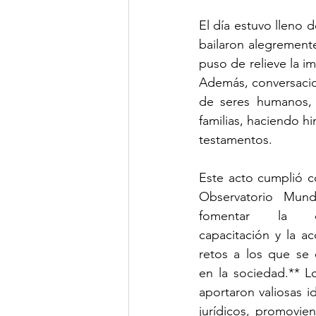
El día estuvo lleno 
bailaron alegremente
puso de relieve la i
Además, conversacion
de seres humanos, 
familias, haciendo h
testamentos.
Este acto cumplió co
Observatorio Mundi
fomentar la con
capacitación y la ac
retos a los que se 
en la sociedad.** L
aportaron valiosas i
jurídicos, promovie