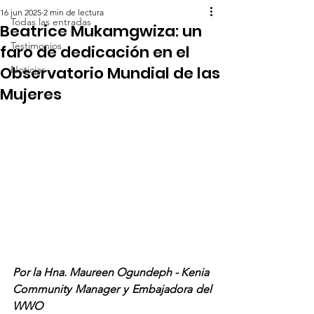
16 jun 2025
2 min de lectura
Todas las entradas
Beatrice Mukamgwiza: un
Testimonios
faro de dedicación en el
Observatorio Mundial de las
Noticias
Mujeres
Por la Hna. Maureen Ogundeph - Kenia
Community Manager y Embajadora del 
WWO