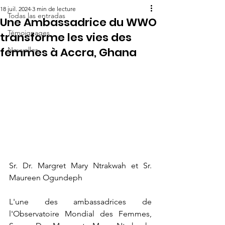
18 juil. 2024
3 min de lecture
Todas las entradas
Une Ambassadrice du WWO
Témoignages
transforme les vies des
femmes à Accra, Ghana
Nouvelles
Sr. Dr. Margret Mary Ntrakwah et Sr. 
Maureen Ogundeph
L'une des ambassadrices de 
l'Observatoire Mondial des Femmes, 