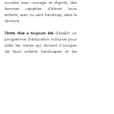
sociales avec courage et dignité, des 
femmes capables d'élever leurs 
enfants, avec ou sans handicap, dans la 
droiture.
Notre rêve a toujours été 
d'établir un 
programme d'éducation inclusive pour 
aider les mères qui doivent s'occuper 
de leurs enfants handicapés et les 
enfants eux-mêmes qui veulent 
apprendre mais qui ne sont pas 
acceptés dans de nombreuses 
institutions existantes en raison de leurs 
conditions.
Nous prions pour que tous ceux qui 
s'intéressent au bien-être des femmes, 
tant au Ghana que dans le reste du 
monde, se joignent à nous et nous 