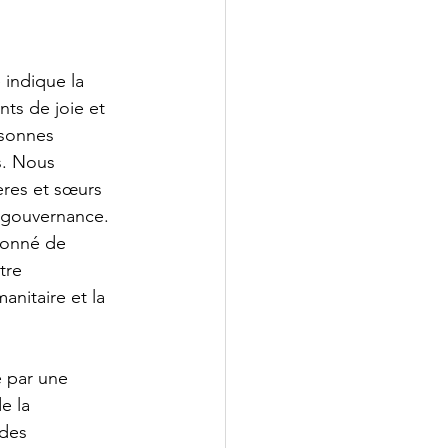
indique la 
ts de joie et 
sonnes 
s. Nous 
ères et sœurs 
e gouvernance. 
donné de 
tre 
nitaire et la 
 par une 
e la 
 des 