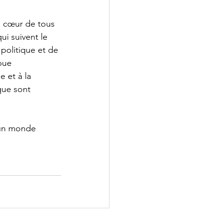
u cœur de tous 
ui suivent le 
 politique et de 
bue 
 et à la 
que sont 
'un monde 