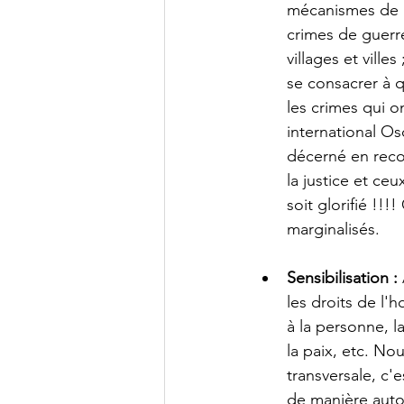
mécanismes de p
crimes de guerre
villages et ville
se consacrer à q
les crimes qui 
international Os
décerné en reco
la justice et ce
soit glorifié !!!
marginalisés.
Sensibilisation : 
les droits de l'
à la personne, l
la paix, etc. N
transversale, c'
de manière aut