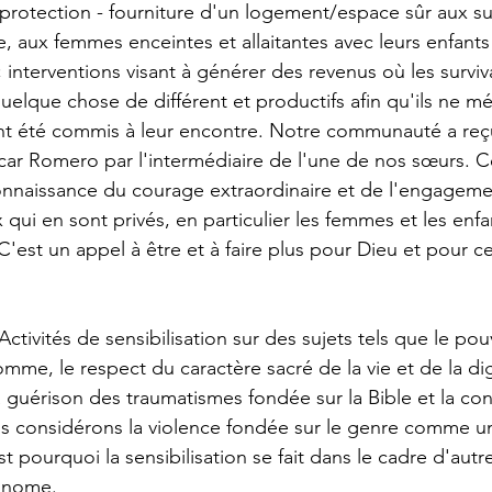
rotection - fourniture d'un logement/espace sûr aux su
, aux femmes enceintes et allaitantes avec leurs enfants 
s ; interventions visant à générer des revenus où les survi
uelque chose de différent et productifs afin qu'ils ne mé
ont été commis à leur encontre. Notre communauté a reçu
car Romero par l'intermédiaire de l'une de nos sœurs. Ce
nnaissance du courage extraordinaire et de l'engageme
ux qui en sont privés, en particulier les femmes et les enf
! C'est un appel à être et à faire plus pour Dieu et pour c
Activités de sensibilisation sur des sujets tels que le po
homme, le respect du caractère sacré de la vie et de la di
a guérison des traumatismes fondée sur la Bible et la con
ous considérons la violence fondée sur le genre comme u
est pourquoi la sensibilisation se fait dans le cadre d'aut
onome.