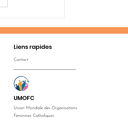
chemin d’espérance
 le bidonville de
p Sea
Liens rapides
Contact
UMOFC
Union Mondiale des Organisations
​Féminines Catholiques