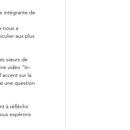
ie intégrante de 
 nous a 
culier aux plus 
ses sœurs de 
re vidéo "In-
l'accent sur la 
e une question 
t à réfléchir 
Nous espérons 