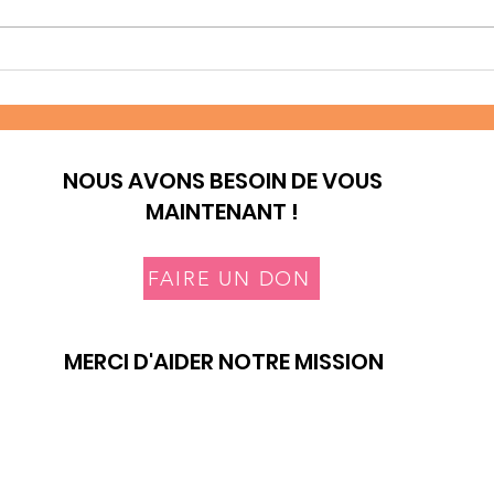
Construire des familles
Un 
en sécurité à Embu
dans
Dee
NOUS AVONS BESOIN DE VOUS
MAINTENANT !
FAIRE UN DON
MERCI D'AIDER NOTRE MISSION