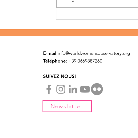
Migration et résilience
au Mexique
E-mail
:
info@worldwomensobservatory.org
Téléphone
: ​+39 0669887260
SUIVEZ-NOUS!
Newsletter