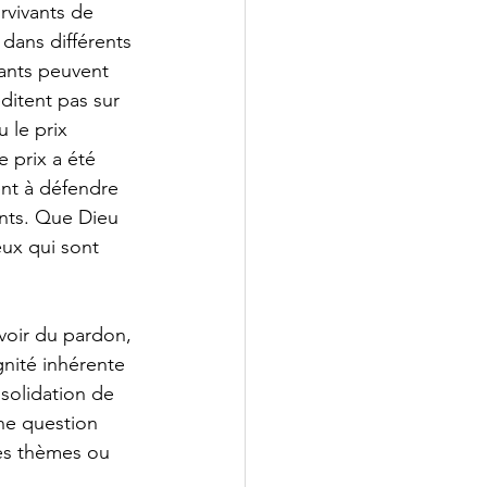
rvivants de 
dans différents 
vants peuvent 
ditent pas sur 
 le prix 
 prix a été 
nt à défendre 
ants. Que Dieu 
eux qui sont 
uvoir du pardon, 
gnité inhérente 
solidation de 
ne question 
res thèmes ou 