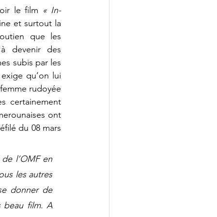
r le film 
« In-
e et surtout la 
utien que les 
à devenir des 
s subis par les 
xige qu’on lui 
 femme rudoyée 
es certainement 
merounaises ont 
filé du 08 mars 
» de l’OMF en 
us les autres 
se donner de 
 beau film. A 