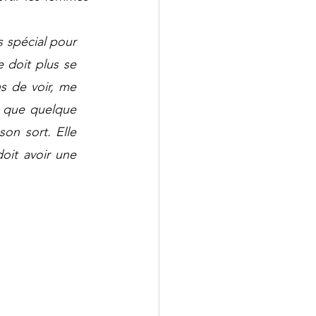
 spécial pour 
 doit plus se 
s de voir, me 
 que quelque 
on sort. Elle 
oit avoir une 