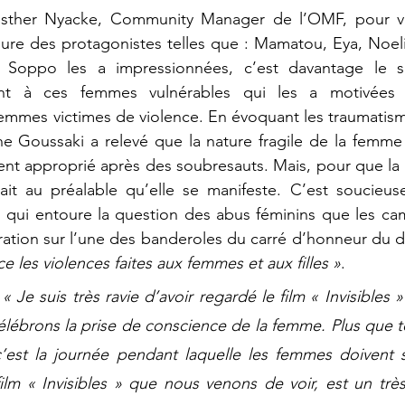
ther Nyacke, Community Manager de l’OMF, pour voi
voure des protagonistes telles que : Mamatou, Eya, Noelin
 Soppo les a impressionnées, c’est davantage le so
tent à ces femmes vulnérables qui les a motivées 
mmes victimes de violence. En évoquant les traumatisme
Goussaki a relevé que la nature fragile de la femme e
nt approprié après des soubresauts. Mais, pour que la
rait au préalable qu’elle se manifeste. C’est soucieus
u qui entoure la question des abus féminins que les ca
ation sur l’une des banderoles du carré d’honneur du dé
e les violences faites aux femmes et aux filles »
.
 Je suis très ravie d’avoir regardé le film « Invisibles 
élébrons la prise de conscience de la femme. Plus que to
c’est la journée pendant laquelle les femmes doivent 
film « Invisibles » que nous venons de voir, est un très