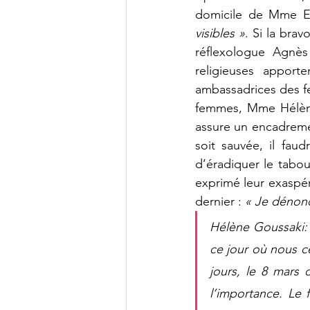
domicile de Mme Es
visibles »
. Si la bra
réflexologue Agnès
religieuses appor
ambassadrices des fe
femmes, Mme Hélène 
assure un encadreme
soit sauvée, il faud
d’éradiquer le tabo
exprimé leur exaspér
dernier : 
« Je dénonc
Hélène Goussaki: «
ce jour où nous c
jours, le 8 mars 
l’importance. Le 