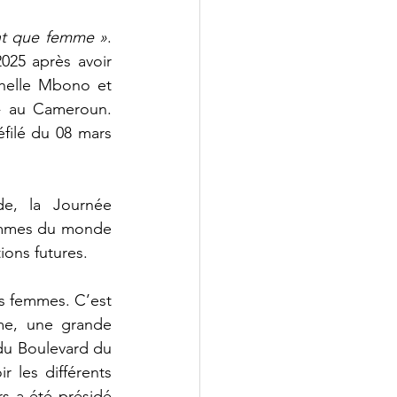
tant que femme »
. 
25 après avoir 
helle Mbono et 
» au Cameroun. 
éfilé du 08 mars 
, la Journée 
emmes du monde 
ions futures.  
s femmes. C’est 
me, une grande 
du Boulevard du 
les différents 
 a été présidé 