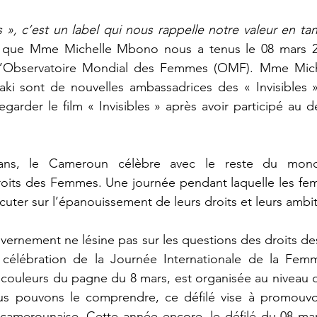
les », c’est un label qui nous rappelle notre valeur en 
 que Mme Michelle Mbono nous a tenus le 08 mars 20
e l’Observatoire Mondial des Femmes (OMF). Mme Mic
i sont de nouvelles ambassadrices des « Invisibles 
egarder le film « Invisibles » après avoir participé au d
ns, le Cameroun célèbre avec le reste du monde
droits des Femmes. Une journée pendant laquelle les f
cuter sur l’épanouissement de leurs droits et leurs ambit
ernement ne lésine pas sur les questions des droits de
célébration de la Journée Internationale de la Fem
 couleurs du pagne du 8 mars, est organisée au niveau 
pouvons le comprendre, ce défilé vise à promouvoir 
camerounaise. Cette année encore, le défilé du 08 mars