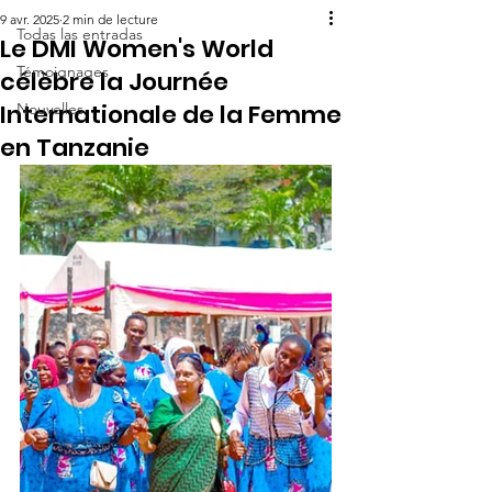
9 avr. 2025
2 min de lecture
Todas las entradas
Le DMI Women's World
Témoignages
célèbre la Journée
Internationale de la Femme
Nouvelles
en Tanzanie