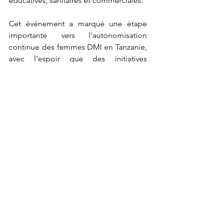
éducatives, sanitaires et commerciales.
Cet événement a marqué une étape 
importante vers l'autonomisation 
continue des femmes DMI en Tanzanie, 
avec l'espoir que des initiatives 
similaires continueront à avoir un 
impact durable et positif sur la vie des 
femmes dans la région.
Témoignages
Voir tout
Posts récents