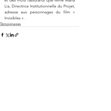
et des mots rassurants que Mme Maria 
Lia, Directrice Institutionnelle du Projet, 
adresse aux personnages du film « 
Invisibles ». 
Témoignages
Voir tout
Posts récents