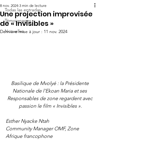
8 nov. 2024
3 min de lecture
Todas las entradas
Une projection improvisée
Témoignages
de « Invisibles »
Nouvelles
Dernière mise à jour :
11 nov. 2024
Basilique de Mvolyé : la Présidente 
Nationale de l’Ekoan Maria et ses 
Responsables de zone regardent avec 
passion le film « Invisibles ».
Esther Nyacke Ntah
Community Manager OMF, Zone 
Afrique francophone     