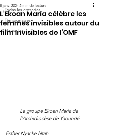
8 janv. 2024
2 min de lecture
Todas las entradas
L’Ekoan Maria célèbre les
Témoignages
femmes invisibles autour du
film Invisibles de l’OMF
Nouvelles
Le groupe Ekoan Maria de 
l’Archidiocèse de Yaoundé
Esther Nyacke Ntah