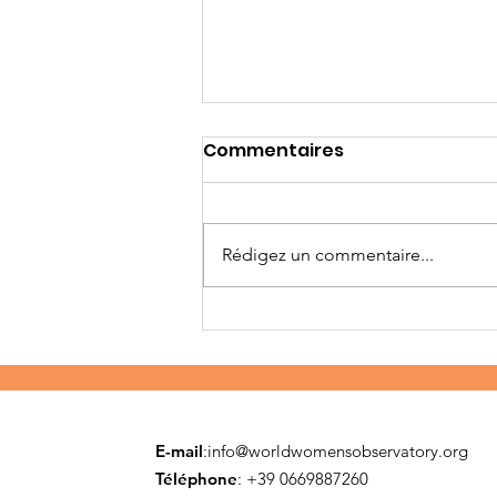
Commentaires
Rédigez un commentaire...
Premiers pas en Asie
E-mail
:
info@worldwomensobservatory.org
Téléphone
: ​+39 0669887260