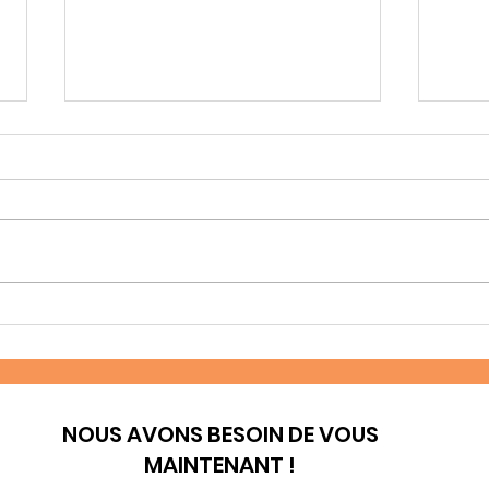
Laïcs et consacrés :
Migr
coresponsables dans la
au 
mission
NOUS AVONS BESOIN DE VOUS
MAINTENANT !