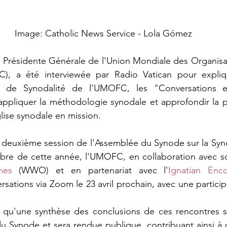
Image: Catholic News Service - Lola Gómez
,
 Présidente Générale de l'Union Mondiale des Organisa
), a été interviewée par Radio Vatican pour expliqu
ole de Synodalité de l'UMOFC, les "Conversations en
ppliquer la méthodologie synodale et approfondir la pa
ise synodale en mission.
 deuxième session de l'Assemblée du Synode sur la Synod
bre de cette année, l'UMOFC, en collaboration avec s
mes 
(WWO) et en partenariat avec l'
Ignatian Enco
rsations via Zoom le 23 avril prochain, avec une particip
 qu'une synthèse des conclusions de ces rencontres s
du Synode et sera rendue publique, contribuant ainsi à 