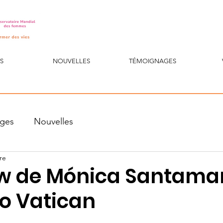
S
NOUVELLES
TÉMOIGNAGES
ges
Nouvelles
re
ew de Mónica Santama
io Vatican