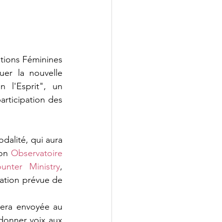
tions Féminines 
er la nouvelle 
 l'Esprit", un 
rticipation des 
alité, qui aura 
on 
Observatoire 
unter Ministry
, 
ation prévue de 
era envoyée au 
donner voix aux 