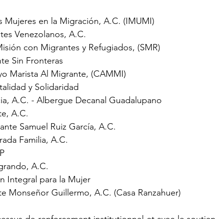
 las Mujeres en la Migración, A.C. (IMUMI)
ntes Venezolanos, A.C.
s Misión con Migrantes y Refugiados, (SMR)
nte Sin Fronteras
oyo Marista Al Migrante, (CAMMI)
talidad y Solidaridad
ncia, A.C. - Albergue Decanal Guadalupano
te, A.C.
nante Samuel Ruiz García, A.C.
rada Familia, A.C.
AP
grando, A.C.
 Integral para la Mujer
nte Monseñor Guillermo, A.C. (Casa Ranzahuer)
cessus de renforcement institutionnel et avec le soutien 