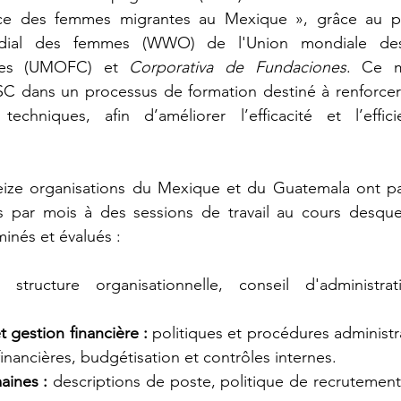
ice des femmes migrantes au Mexique », grâce au par
ndial des femmes (WWO) de l'Union mondiale des 
ques (UMOFC) et
 Corporativa de Fundaciones
. Ce m
 dans un processus de formation destiné à renforcer l
t techniques, afin d’améliorer l’efficacité et l’effic
eize organisations du Mexique et du Guatemala ont part
s par mois à des sessions de travail au cours desquel
minés et évalués :
: 
structure organisationnelle, conseil d'administra
t gestion financière : 
politiques et procédures administra
financières, budgétisation et contrôles internes.
ines : 
descriptions de poste, politique de recrutement,