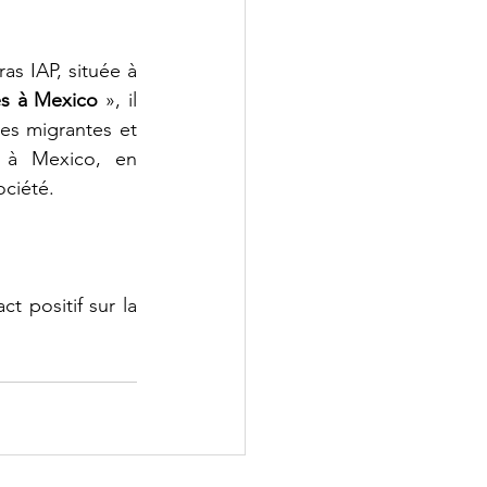
as IAP, située à 
es à Mexico 
», il 
es migrantes et 
é à Mexico, en 
ociété.
positif sur la 