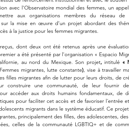
tion avec l'Observatoire mondial des femmes, un appel 
mettre aux organisations membres du réseau de 
 sur la mise en œuvre d’un projet abordant des théma
ccès à la justice pour les femmes migrantes.
 reçus, dont deux ont été retenus après une évaluation
premier a été présenté par l'organisation « Espacio Migra
alifornie, au nord du Mexique. Son projet
,
 intitulé 
« 
(Femmes migrantes, lutte constante
)
, vise à travailler m
s filles migrantes afin de lutter pour leurs droits, de c
ur construire une communauté, de leur fournir des
r accéder aux droits humains fondamentaux, de dév
iques pour faciliter cet accès et de favoriser l´entrée e
dolescents migrants dans le système éducatif. Ce projet 
antes, principalement des filles, des adolescentes, des
lisées, celles de la communauté LGBTIQ+ et de comm