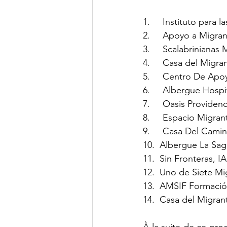
1.     Instituto para
2.     Apoyo a Migra
3.     Scalabriniana
4.     Casa del Migra
5.     Centro De Ap
6.     Albergue Hospi
7.     Oasis Provide
8.     Espacio Migran
9.     Casa Del Cami
10.  Albergue La Sag
11.  Sin Fronteras, I
12.  Uno de Siete Mi
13.  AMSIF Formación
14.  Casa del Migra
À la suite de ce pro