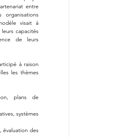
tenariat entre 
organisations 
odèle visait à 
eurs capacités 
ience de leurs 
icipé à raison 
les les thèmes 
tion, plans de 
tives, systèmes 
 évaluation des 