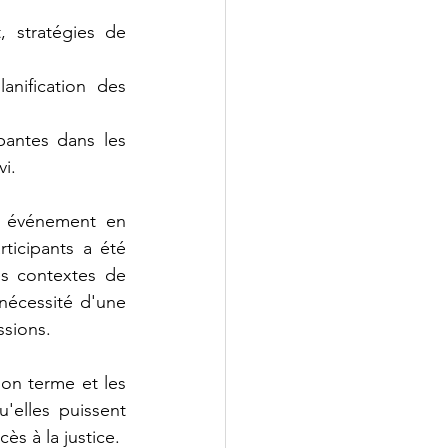
, stratégies de 
anification des 
bantes dans les 
i.
 événement en 
icipants a été 
s contextes de 
écessité d'une 
ssions.
on terme et les 
elles puissent 
ès à la justice.