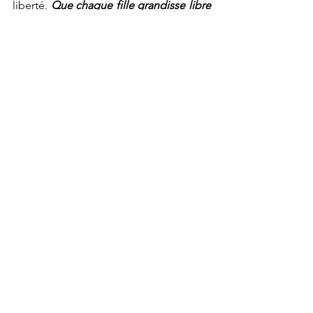
liberté. 
Que chaque fille grandisse libre 
et entière dans son être.
Témoignages
Voir tout
Posts récents