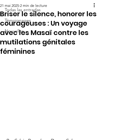
21 mai 2025
2 min de lecture
Todas las entradas
Briser le silence, honorer les
Témoignages
courageuses : Un voyage
avec les Masaï contre les
Nouvelles
mutilations génitales
féminines