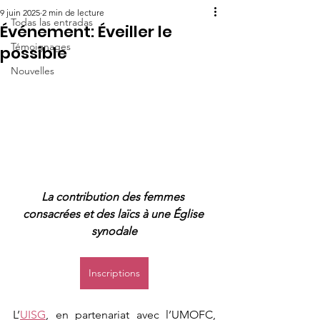
9 juin 2025
2 min de lecture
Todas las entradas
Événement: Éveiller le
Témoignages
possible
Nouvelles
La contribution des femmes 
consacrées et des laïcs à une Église 
synodale
Inscriptions
L’
UISG
, en partenariat avec l’UMOFC, 